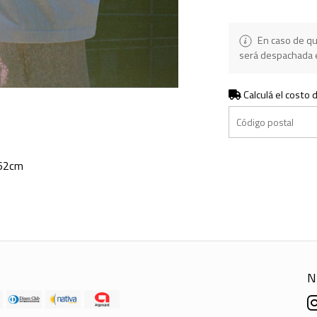
En caso de qu
será despachada e
Calculá el costo 
 62cm
N