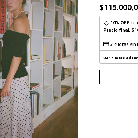
$115.000,
10% OFF
co
Precio final:
$1
3
cuotas sin 
Ver cuotas y des